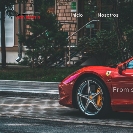
Inicio
Nosotros
From s