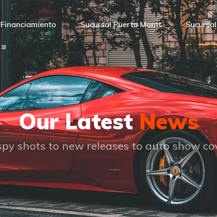
Financiamiento
Sucursal Puerto Montt
Sucursa
Our Latest
News
py shots to new releases to auto show c