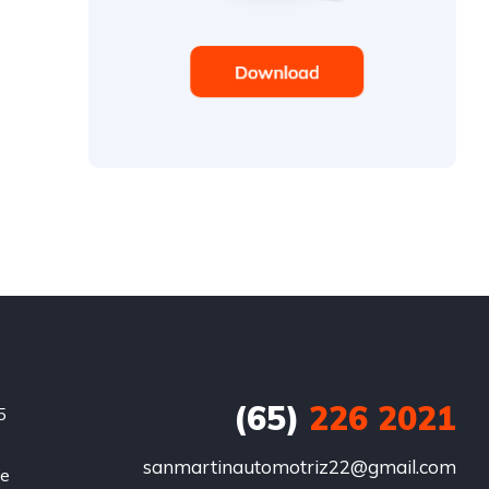
(65)
226 2021
5
,
sanmartinautomotriz22@gmail.com
te