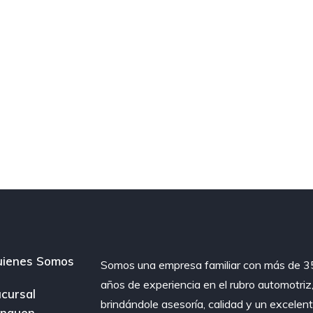
ienes Somos
Somos una empresa familiar con más de 3
años de experiencia en el rubro automotriz
cursal
brindándole asesoría, calidad y un excelen
onquen