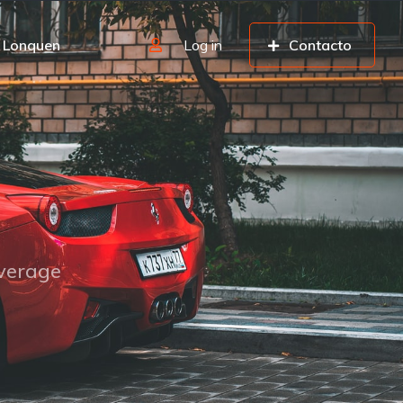
l Lonquen
Log in
Contacto
overage