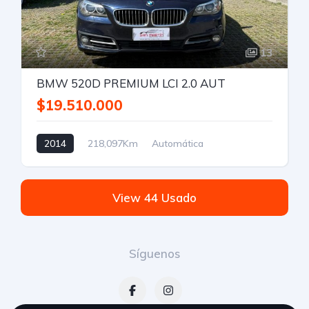
13
BMW 520D PREMIUM LCI 2.0 AUT
$19.510.000
2014
218,097Km
Automática
View 44 Usado
Síguenos