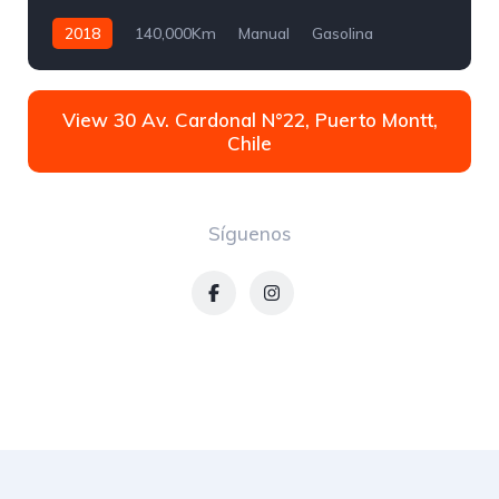
2018
140,000Km
Manual
Gasolina
Tracción trasera
View 30 Av. Cardonal N°22, Puerto Montt,
Chile
Síguenos