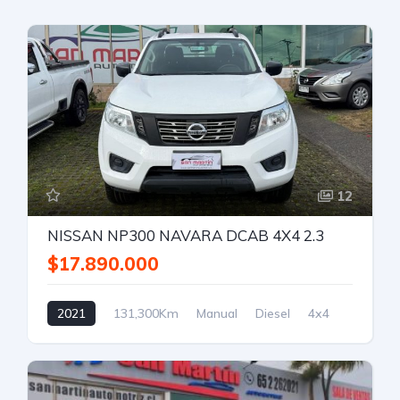
12
NISSAN NP300 NAVARA DCAB 4X4 2.3
$17.890.000
2021
131,300Km
Manual
Diesel
4x4