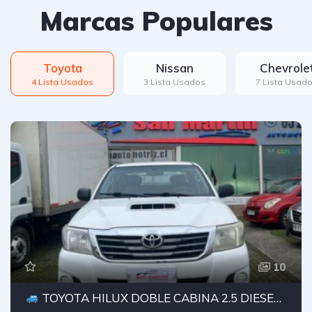
Marcas Populares
Toyota
Nissan
Chevrole
4 Lista Usados
3 Lista Usados
7 Lista Usad
10
TOYOTA HILUX DOBLE CABINA 2.5 DIESEL 4X2