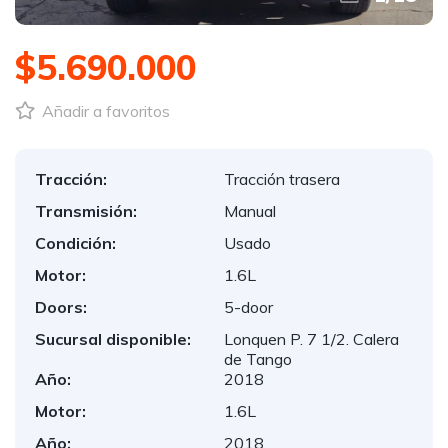
$5.690.000
Añadir a favoritos
Tracción:
Tracción trasera
Transmisión:
Manual
Condición:
Usado
Motor:
1.6L
Doors:
5-door
Sucursal disponible:
Lonquen P. 7 1/2. Calera
de Tango
Año:
2018
Motor:
1.6L
Año:
2018